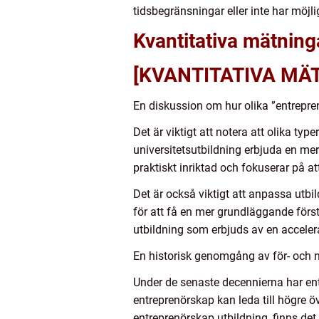
tidsbegränsningar eller inte har möjli
Kvantitativa mätning
[KVANTITATIVA MÄ
En diskussion om hur olika ”entrepren
Det är viktigt att notera att olika ty
universitetsutbildning erbjuda en mer
praktiskt inriktad och fokuserar på at
Det är också viktigt att anpassa utbi
för att få en mer grundläggande förs
utbildning som erbjuds av en accelera
En historisk genomgång av för- och n
Under de senaste decennierna har entr
entreprenörskap kan leda till högre
entreprenörskap utbildning, finns de