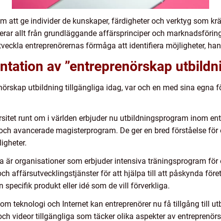
 att ge individer de kunskaper, färdigheter och verktyg som kräv
ar allt från grundläggande affärsprinciper och marknadsföringss
veckla entreprenörernas förmåga att identifiera möjligheter, han
tation av ”entreprenörskap utbildn
renörskap utbildning tillgängliga idag, var och en med sina egna
rsitet runt om i världen erbjuder nu utbildningsprogram inom e
ch avancerade magisterprogram. De ger en bred förståelse för 
ligheter.
sa är organisationer som erbjuder intensiva träningsprogram för 
ch affärsutvecklingstjänster för att hjälpa till att påskynda för
specifik produkt eller idé som de vill förverkliga.
m teknologi och Internet kan entreprenörer nu få tillgång till ut
och videor tillgängliga som täcker olika aspekter av entreprenö