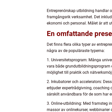
Entreprenörskap utbildning handlar om
framgångsrik verksamhet. Det inkluder
ekonomi och personal. Målet är att ut
En omfattande presen
Det finns flera olika typer av entrep
några av de populäraste typerna:
1. Universitetsprogram: Många unive
vara både grundutbildningsprogram o
möjlighet till praktik och nätverksmöj
2. Inkubatorer och accelerators: Des
erbjuder expertrådgivning, coaching o
särskilt användbara för de som har en 
3. Online-utbildning: Med framsteg ino
massor av onlinekurser, webbinarier 