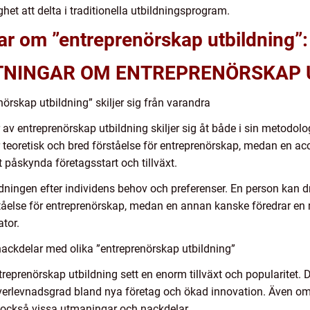
ghet att delta i traditionella utbildningsprogram.
ar om ”entreprenörskap utbildning”:
TNINGAR OM ENTREPRENÖRSKAP 
örskap utbildning” skiljer sig från varandra
per av entreprenörskap utbildning skiljer sig åt både i sin metodol
 teoretisk och bred förståelse för entreprenörskap, medan en acc
t påskynda företagsstart och tillväxt.
ldningen efter individens behov och preferenser. En person kan dr
tåelse för entreprenörskap, medan en annan kanske föredrar en 
tor.
ackdelar med olika ”entreprenörskap utbildning”
eprenörskap utbildning sett en enorm tillväxt och popularitet. De
 överlevnadsgrad bland nya företag och ökad innovation. Även o
t också vissa utmaningar och nackdelar.