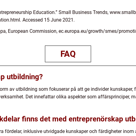
Entrepreneurship Education.” Small Business Trends, www.small
ation.html. Accessed 15 June 2021.
uropa, European Commission, ec.europa.eu/growth/smes/promoti
FAQ
p utbildning?
orm av utbildning som fokuserar på att ge individer kunskaper, f
verksamhet. Det innefattar olika aspekter som affärsprinciper,
ckdelar finns det med entreprenörskap utb
era fördelar, inklusive utvidgade kunskaper och färdigheter in