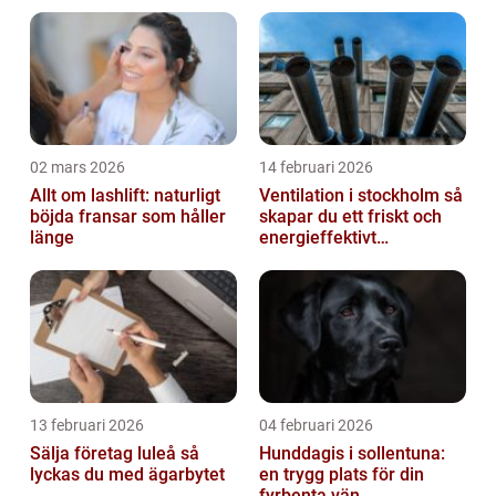
igen
02 mars 2026
14 februari 2026
Allt om lashlift: naturligt
Ventilation i stockholm så
böjda fransar som håller
skapar du ett friskt och
länge
energieffektivt
inomhusklimat
13 februari 2026
04 februari 2026
Sälja företag luleå så
Hunddagis i sollentuna:
lyckas du med ägarbytet
en trygg plats för din
fyrbenta vän