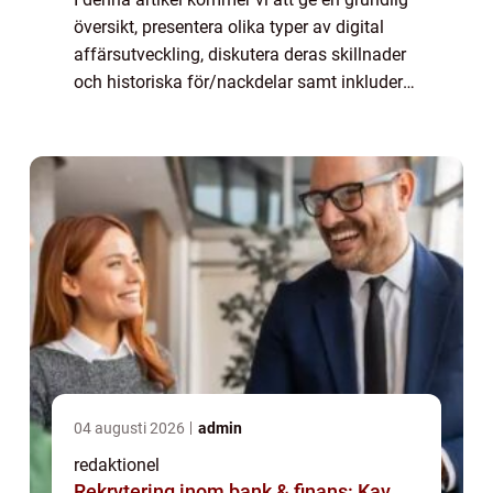
översikt, presentera olika typer av digital
affärsutveckling, diskutera deras skillnader
och historiska för/nackdelar samt inkludera
kvantitativa mätningar om detta ämne.
Digital affärsutveckling: Framtide...
04 augusti 2026
admin
redaktionel
Rekrytering inom bank & finans: Kav,