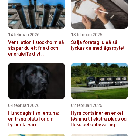
14 februari 2026
13 februari 2026
Ventilation i stockholm så
Sälja företag luleå så
skapar du ett friskt och
lyckas du med ägarbytet
energieffektivt
inomhusklimat
04 februari 2026
02 februari 2026
Hunddagis i sollentuna:
Hyra container en enkel
en trygg plats för din
løsning til ekstra plads og
fyrbenta vän
fleksibel opbevaring