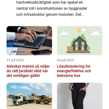
hantverksskicklighet som har spelat en
central roll i konstruktionen av byggnader
och infrastruktur genom historien. Det
innefattar tillverkning och bearbetning av
stålkonstruktioner som används i
byggprojekts...
31 juli 2026
06 juli 2026
Advokat malmö så väljer
Lösullsisolering för
du rätt juridiskt stöd när
energieffektiva och
det verkligen gäller
bekväma hus