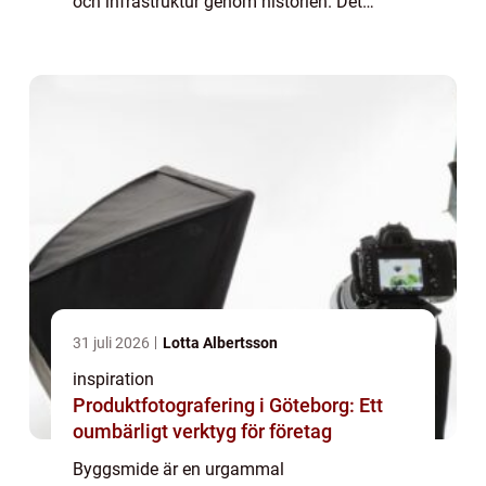
och infrastruktur genom historien. Det
innefattar tillverkning och bearbetning av
stålkonstruktioner som används i
byggprojekts...
31 juli 2026
Lotta Albertsson
inspiration
Produktfotografering i Göteborg: Ett
oumbärligt verktyg för företag
Byggsmide är en urgammal