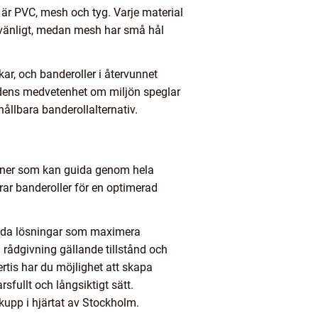
a är PVC, mesh och tyg. Varje material
jövänligt, medan mesh har små hål
kar, och banderoller i återvunnet
Kundens medvetenhet om miljön speglar
 hållbara banderollalternativ.
rtner som kan guida genom hela
rar banderoller för en optimerad
ydda lösningar som maximera
 rådgivning gällande tillstånd och
rtis har du möjlighet att skapa
fullt och långsiktigt sätt.
kupp i hjärtat av Stockholm.