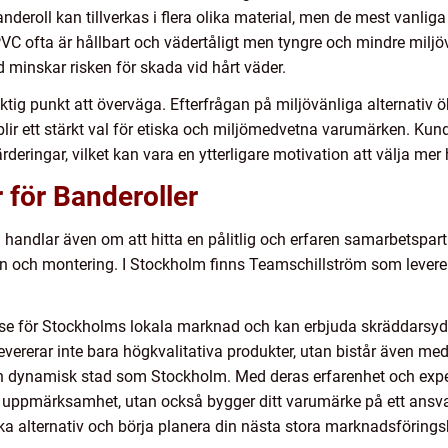
nderoll kan tillverkas i flera olika material, men de mest vanlig
 PVC ofta är hållbart och vädertåligt men tyngre och mindre mil
minskar risken för skada vid hårt väder.
ktig punkt att överväga. Efterfrågan på miljövänliga alternativ ö
r blir ett stärkt val för etiska och miljömedvetna varumärken. 
rderingar, vilket kan vara en ytterligare motivation att välja mer
r för Banderoller
 handlar även om att hitta en pålitlig och erfaren samarbetspa
ion och montering. I Stockholm finns Teamschillström som levere
else för Stockholms lokala marknad och kan erbjuda skräddars
ererar inte bara högkvalitativa produkter, utan bistår även med
 en dynamisk stad som Stockholm. Med deras erfarenhet och expe
uppmärksamhet, utan också bygger ditt varumärke på ett ansvars
ka alternativ och börja planera din nästa stora marknadsförings