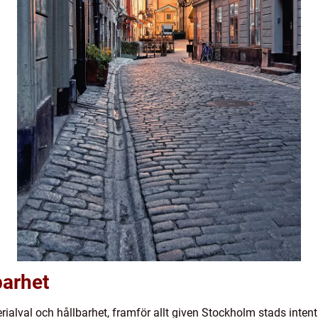
barhet
rialval och hållbarhet, framför allt given Stockholm stads intent