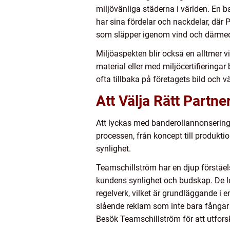
miljövänliga städerna i världen. En ba
har sina fördelar och nackdelar, där
som släpper igenom vind och därmed 
Miljöaspekten blir också en alltmer vi
material eller med miljöcertifieringa
ofta tillbaka på företagets bild och vä
Att Välja Rätt Partne
Att lyckas med banderollannonsering
processen, från koncept till produkt
synlighet.
Teamschillström har en djup förstå
kundens synlighet och budskap. De lev
regelverk, vilket är grundläggande i
slående reklam som inte bara fångar 
Besök Teamschillström för att utfors