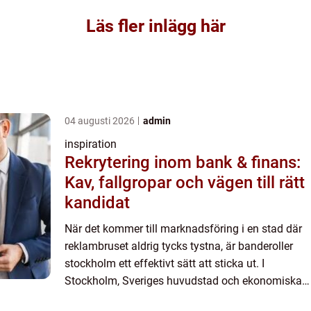
Läs fler inlägg här
04 augusti 2026
admin
inspiration
Rekrytering inom bank & finans:
Kav, fallgropar och vägen till rätt
kandidat
När det kommer till marknadsföring i en stad där
reklambruset aldrig tycks tystna, är banderoller
stockholm ett effektivt sätt att sticka ut. I
Stockholm, Sveriges huvudstad och ekonomiska
hjärta, är vikten av synli...