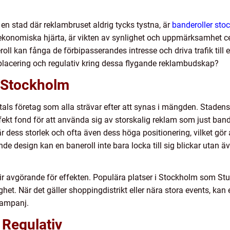
en stad där reklambruset aldrig tycks tystna, är
banderoller sto
konomiska hjärta, är vikten av synlighet och uppmärksamhet ce
oll kan fånga de förbipasserandes intresse och driva trafik til
 placering och regulativ kring dessa flygande reklambudskap?
i Stockholm
s företag som alla strävar efter att synas i mängden. Stadens a
ekt fond för att använda sig av storskalig reklam som just band
dess storlek och ofta även dess höga positionering, vilket gör a
nde design kan en baneroll inte bara locka till sig blickar utan ä
ir avgörande för effekten. Populära platser i Stockholm som Stu
et. När det gäller shoppingdistrikt eller nära stora events, kan 
kampanj.
 Regulativ