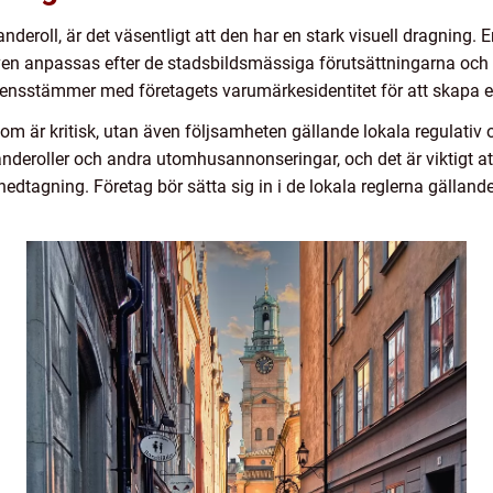
deroll, är det väsentligt att den har en stark visuell dragning. 
även anpassas efter de stadsbildsmässiga förutsättningarna och 
rensstämmer med företagets varumärkesidentitet för att skapa en
om är kritisk, utan även följsamheten gällande lokala regulativ oc
deroller och andra utomhusannonseringar, och det är viktigt att se
r nedtagning. Företag bör sätta sig in i de lokala reglerna gälland