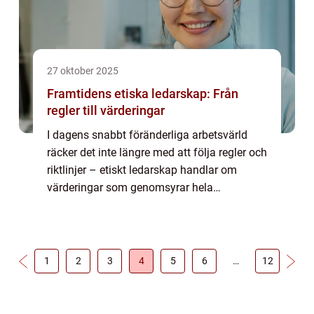
27 oktober 2025
Framtidens etiska ledarskap: Från
regler till värderingar
I dagens snabbt föränderliga arbetsvärld
räcker det inte längre med att följa regler och
riktlinjer – etiskt ledarskap handlar om
värderingar som genomsyrar hela
organisationen. Framtidens ledare behöver
...
1
2
3
4
5
6
…
12