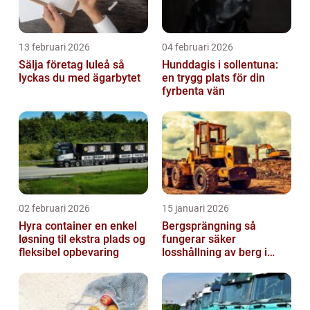
13 februari 2026
04 februari 2026
Sälja företag luleå så
Hunddagis i sollentuna:
lyckas du med ägarbytet
en trygg plats för din
fyrbenta vän
02 februari 2026
15 januari 2026
Hyra container en enkel
Bergsprängning så
løsning til ekstra plads og
fungerar säker
fleksibel opbevaring
losshållning av berg i
praktiken