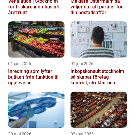
Ventilation i Stockholm
Mäklare Östermalm så
för friskare inomhusluft
väljer du rätt partner för
året runt
din bostadsaffär
01 juni 2026
01 juni 2026
Inredning som lyfter
Inköpskonsult stockholm
butiken från funktion till
så skapar företag
upplevelse
kontroll, struktur och
lägre kostnader
20 maj 2026
02 maj 2026