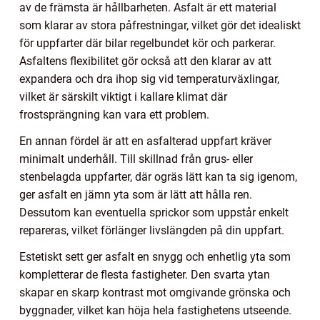
av de främsta är hållbarheten. Asfalt är ett material
som klarar av stora påfrestningar, vilket gör det idealiskt
för uppfarter där bilar regelbundet kör och parkerar.
Asfaltens flexibilitet gör också att den klarar av att
expandera och dra ihop sig vid temperaturväxlingar,
vilket är särskilt viktigt i kallare klimat där
frostsprängning kan vara ett problem.
En annan fördel är att en asfalterad uppfart kräver
minimalt underhåll. Till skillnad från grus- eller
stenbelagda uppfarter, där ogräs lätt kan ta sig igenom,
ger asfalt en jämn yta som är lätt att hålla ren.
Dessutom kan eventuella sprickor som uppstår enkelt
repareras, vilket förlänger livslängden på din uppfart.
Estetiskt sett ger asfalt en snygg och enhetlig yta som
kompletterar de flesta fastigheter. Den svarta ytan
skapar en skarp kontrast mot omgivande grönska och
byggnader, vilket kan höja hela fastighetens utseende.