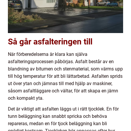
Så går asfalteringen till
När förberedelserna är klara kan själva
asfalteringsprocessen påbörjas. Asfalt består av en
blandning av bitumen och stenmaterial, som värms upp
till hög temperatur för att bli lättarbetad. Asfalten sprids
ut över ytan och jämnas till med hjälp av maskiner,
såsom asfaltläggare och vältar, för att skapa en jämn
och kompakt yta.
Det är viktigt att asfalten läggs ut i rätt tjocklek. En för
tunn beläggning kan snabbt spricka och behöva
repareras, medan en för tjock beläggning kan bli
onödigt kostsam. Tjockleken bör anpassas efter hur