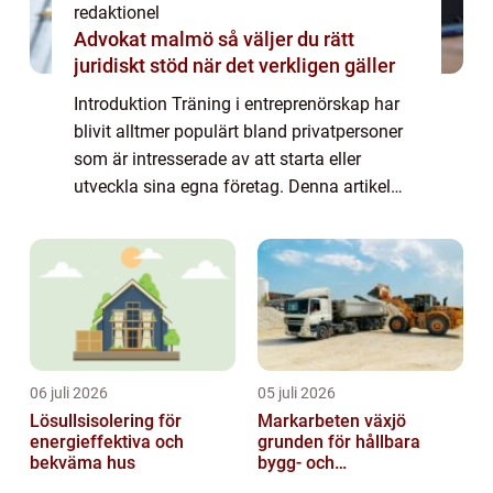
redaktionel
Advokat malmö så väljer du rätt
juridiskt stöd när det verkligen gäller
Introduktion Träning i entreprenörskap har
blivit alltmer populärt bland privatpersoner
som är intresserade av att starta eller
utveckla sina egna företag. Denna artikel
kommer att ge en grundlig översikt över vad
träning i entreprenörskap innebär, t...
06 juli 2026
05 juli 2026
Lösullsisolering för
Markarbeten växjö
energieffektiva och
grunden för hållbara
bekväma hus
bygg- och
trädgårdsprojekt