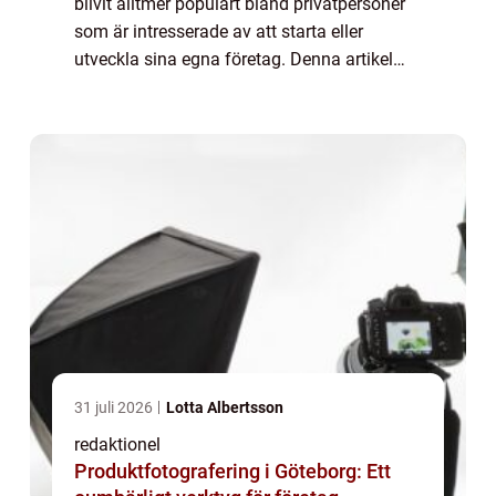
blivit alltmer populärt bland privatpersoner
som är intresserade av att starta eller
utveckla sina egna företag. Denna artikel
kommer att ge en grundlig översikt över vad
träning i entreprenörskap innebär, t...
31 juli 2026
Lotta Albertsson
redaktionel
Produktfotografering i Göteborg: Ett