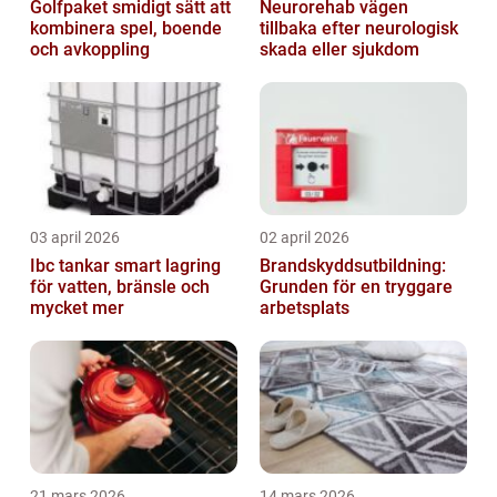
Golfpaket smidigt sätt att
Neurorehab vägen
kombinera spel, boende
tillbaka efter neurologisk
och avkoppling
skada eller sjukdom
03 april 2026
02 april 2026
Ibc tankar smart lagring
Brandskyddsutbildning:
för vatten, bränsle och
Grunden för en tryggare
mycket mer
arbetsplats
21 mars 2026
14 mars 2026