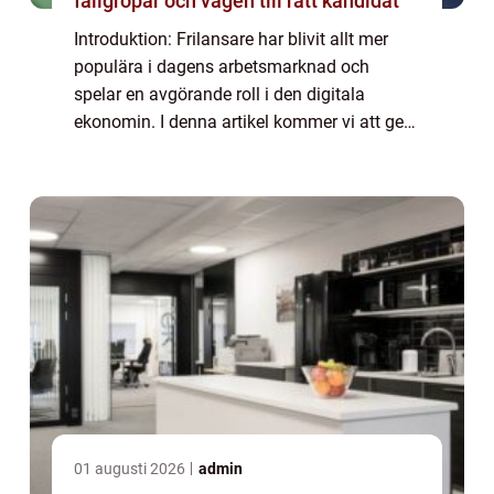
fallgropar och vägen till rätt kandidat
Introduktion: Frilansare har blivit allt mer
populära i dagens arbetsmarknad och
spelar en avgörande roll i den digitala
ekonomin. I denna artikel kommer vi att ge
en grundlig översikt över vad frilansare är,
vilka typer som finns och vilka som är po...
01 augusti 2026
admin