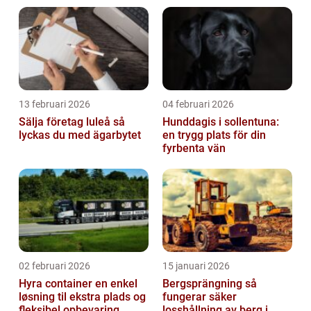
13 februari 2026
04 februari 2026
Sälja företag luleå så
Hunddagis i sollentuna:
lyckas du med ägarbytet
en trygg plats för din
fyrbenta vän
02 februari 2026
15 januari 2026
Hyra container en enkel
Bergsprängning så
løsning til ekstra plads og
fungerar säker
fleksibel opbevaring
losshållning av berg i