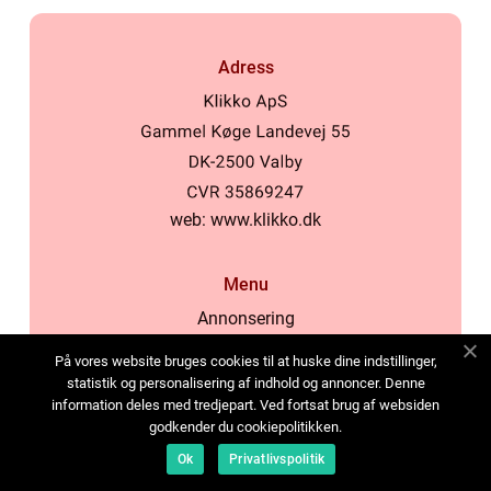
Adress
web:
www.klikko.dk
Menu
Annonsering
Om oss
På vores website bruges cookies til at huske dine indstillinger,
Cookies
statistik og personalisering af indhold og annoncer. Denne
information deles med tredjepart. Ved fortsat brug af websiden
Kontakta oss
godkender du cookiepolitikken.
Sitemap
Ok
Privatlivspolitik