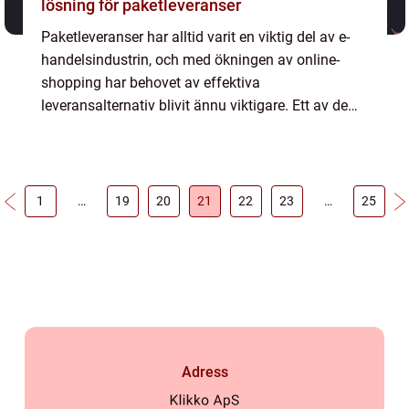
lösning för paketleveranser
Paketleveranser har alltid varit en viktig del av e-
handelsindustrin, och med ökningen av online-
shopping har behovet av effektiva
leveransalternativ blivit ännu viktigare. Ett av de
mest populära alternativen som har vuxit fram de
senaste åren är in...
1
…
19
20
21
22
23
…
25
Adress